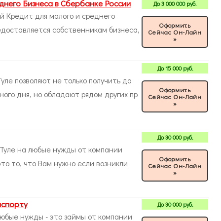
днего Бизнеса в Сбербанке России
До
3 000 000
руб.
ый Кредит для малого и среднего
Оформить
редоставляется cобственникам бизнеса,
Сейчас Он-Лайн
»
До
15 000
руб.
ле позволяют не только получить до
Оформить
ного дня, но обладают рядом других пр
Сейчас Он-Лайн
»
До
30 000
руб.
Туле на любые нужды от компании
Оформить
то то, что Вам нужно если возникли
Сейчас Он-Лайн
»
аспорту
До
30 000
руб.
любые нужды - это займы от компании