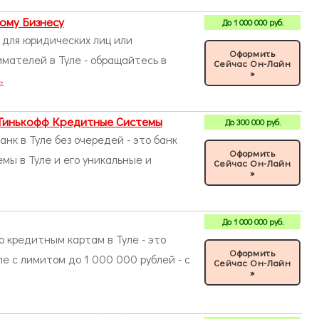
ому Бизнесу
До
1 000 000
руб.
 для юридических лиц или
Оформить
мателей в Туле - обращайтесь в
Сейчас Он-Лайн
»
 »
Тинькофф Кредитные Системы
До
300 000
руб.
нк в Туле без очередей - это банк
Оформить
ы в Туле и его уникальные и
Сейчас Он-Лайн
»
До
1 000 000
руб.
 кредитным картам в Туле - это
Оформить
е с лимитом до 1 000 000 рублей - с
Сейчас Он-Лайн
»