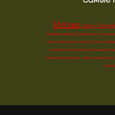
Москва
Санкт-Петерб
Красноярск
Воронеж
Саратов
Тольятти
Краснода
Челны
Астрахань
Томск
Липецк
Тула
Киров
Чебокс
Сочи
Калуга
Курган
Орёл
Смоленск
Владикавказ
Мурма
Йошкар-Ола
Таганрог
Братск
Грозный
Дзержинск
Шахты
Балаково