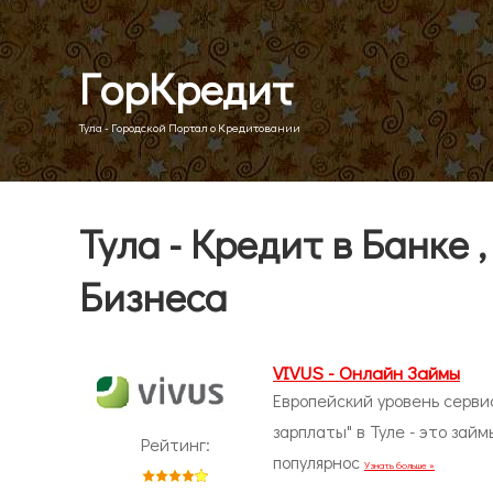
ГорКредит
Тула - Городской Портал о Кредитовании
Тула - Кредит в Банке 
Бизнеса
VIVUS - Онлайн Займы
Европейский уровень серви
зарплаты" в Туле - это займ
Рейтинг:
популярнос
Узнать больше »