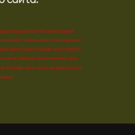
ябинск
Ростов-на-Дону
Уфа
Пермь
Волгоград
знецк
Оренбург
Кемерово
Рязань
Пенза
Набережные
рополь
Белгород
Саранск
Архангельск
Улан-Удэ
Владимир
ск-на-Амуре
Стерлитамак
Нальчик
Петрозаводск
Якутск
ород
Прокопьевск
Рыбинск
Энгельс
Благовещенск
Норильск
Уральский