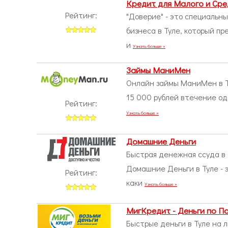
Кредит для Малого и Сре
Рейтинг:
"Доверие" - это специальн
бизнеса в Туле, который п
и
Узнать больше »
Займы МаниМен
Онлайн займы МаниМен в Ту
15 000 рублей втечение од
Рейтинг:
Узнать больше »
Домашние Деньги
Быстрая денежная ссуда в 
Домашние Деньги в Туле - э
Рейтинг:
каки
Узнать больше »
МигКредит - Деньги по П
Быстрые деньги в Туле на 