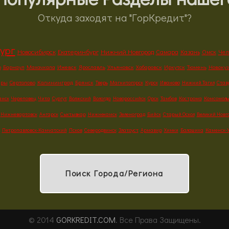
Откуда заходят на "ГорКредит"?
ург
Новосибирск
Екатеринбург
Нижний Новгород
Самара
Казань
Омск
Чел
р
Барнаул
Махачкала
Ижевск
Ярославль
Ульяновск
Хабаровск
Иркутск
Тюмень
Новоку
ары
Сертолово
Калининград
Брянск
Тверь
Магнитогорск
Курск
Иваново
Нижний Тагил
Став
нск
Череповец
Чита
Сургут
Волжский
Вологда
Новороссийск
Орск
Тамбов
Кострома
Комсомоль
Нижневартовск
Ангарск
Сыктывкар
Нижнекамск
Зеленоград
Бийск
Старый Оскол
Великий Новг
Петропавловск-Камчатский
Псков
Северодвинск
Златоуст
Армавир
Химки
Балашиха
Каменск-
Поиск Города/Региона
© 2014
GORKREDIT.COM
. Все Права Защищены.