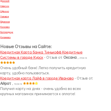
Донской
Алексин
Щёкино
Узловая
Ефремов
Кимовск
Богородицк
Киреевск
Новые Отзывы на Сайте:
Кредитная Карта банка Тинькофф Кредитные
Системы в городе Курск
- Отзыв от
Оксана
,
27.04.14
Очень удобный банк! Легко получить кредитную
карту, удобно пользоваться.
Кредитная карта Лайф в городе Иваново
- Отзыв от
Айрат
,
10.04.14
Получил карту на днях - очень удобно во всех
крупных магазинах принимается к оплате!